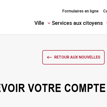
Formulaires en ligne
Ca
Ville
Services aux citoyens
Ouvrir/Fermer
Ouvrir/Fermer
le
le
sous-
sous-
menu
menu
RETOUR AUX NOUVELLES
VOIR VOTRE COMPTE 