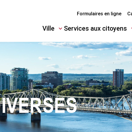
Formulaires en ligne
Ca
Ville
Services aux citoyens
Ouvrir/Fermer
Ouvrir/Fermer
le
le
sous-
sous-
menu
menu
DIVERSES