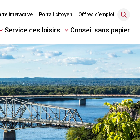
rte interactive
Portail citoyen
Offres d’emploi
Service des loisirs
Conseil sans papier
Ouvrir/Fermer
le
sous-
menu