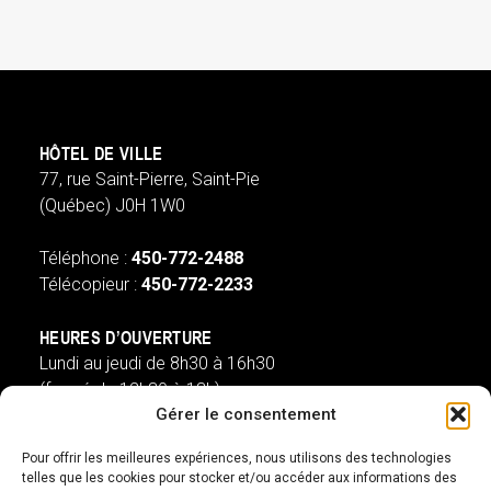
HÔTEL DE VILLE
77, rue Saint-Pierre, Saint-Pie
(Québec) J0H 1W0
Téléphone :
450-772-2488
Télécopieur :
450-772-2233
HEURES D’OUVERTURE
Lundi au jeudi de 8h30 à 16h30
(fermé de 12h30 à 13h)
Gérer le consentement
Vendredi de 8h à 13h
(ouvert de 12h30 à 13h)
Pour offrir les meilleures expériences, nous utilisons des technologies
telles que les cookies pour stocker et/ou accéder aux informations des