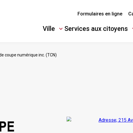
Formulaires en ligne
Ca
Ville
Services aux citoyens
Ouvrir/Fermer
Ouvrir/Fermer
le
le
sous-
sous-
de coupe numérique inc. (TCN)
menu
menu
PE