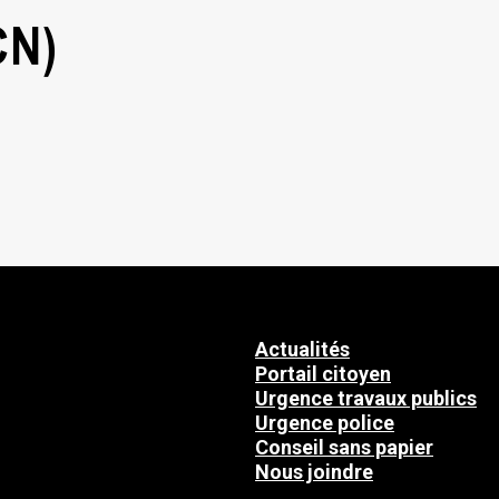
CN)
Actualités
Portail citoyen
Urgence travaux publics
Urgence police
Conseil sans papier
Nous joindre