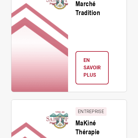
Marché
Tradition
EN
SAVOIR
:
PLUS
MARCHÉ
TRADITION
MaKiné
Thérapie
ENTREPRISE
MaKiné
Thérapie