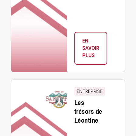
EN
SAVOIR
:
PLUS
MAKINÉ
THÉRAPIE
Les
trésors
ENTREPRISE
de
Les
Léontine
trésors de
Léontine