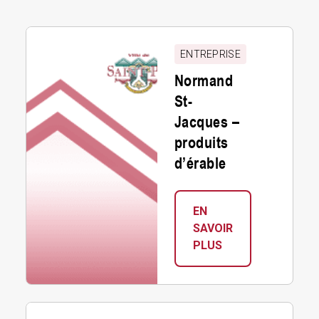
Normand
St-
ENTREPRISE
Jacques
Normand
–
St-
produits
Jacques –
d’érable
produits
d’érable
EN
SAVOIR
:
PLUS
NORMAND
ST-
JACQUES
Moules
–