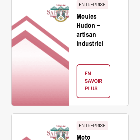
Hudon
PRODUITS
ENTREPRISE
–
D’ÉRABLE
Moules
artisan
Hudon –
industriel
artisan
industriel
EN
SAVOIR
:
PLUS
MOULES
HUDON
–
Moto
ARTISAN
Sport
INDUSTRIEL
ENTREPRISE
88
Moto