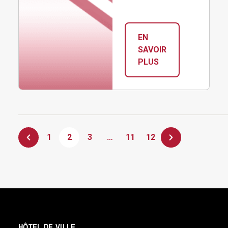
EN
SAVOIR
:
PLUS
LES
TRÉSORS
DE
LÉONTINE
1
2
3
…
11
12
HÔTEL DE VILLE