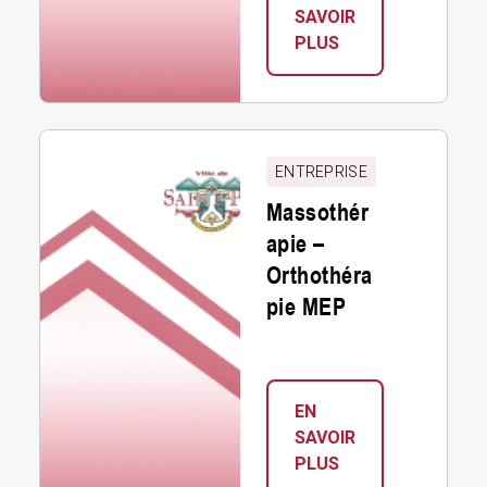
SAVOIR
:
PLUS
MÉGATECH
ENR.
Massothérapie
–
ENTREPRISE
Orthothérapie
Massothér
MEP
apie –
Orthothéra
pie MEP
EN
SAVOIR
:
PLUS