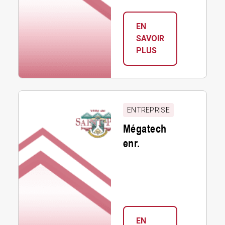
EN
SAVOIR
:
PLUS
METS
PETITS
PLATS
Mégatech
enr.
ENTREPRISE
Mégatech
enr.
EN