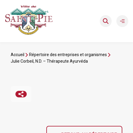
Aller
au
contenu
Ouvri
le
men
Accueil
Répertoire des entreprises et organismes
Julie Corbeil, N.D. – Thérapeute Ayurvéda