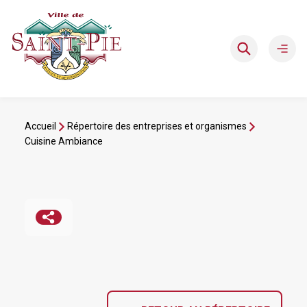
Aller
au
contenu
Ouvri
le
men
Accueil
Répertoire des entreprises et organismes
Cuisine Ambiance