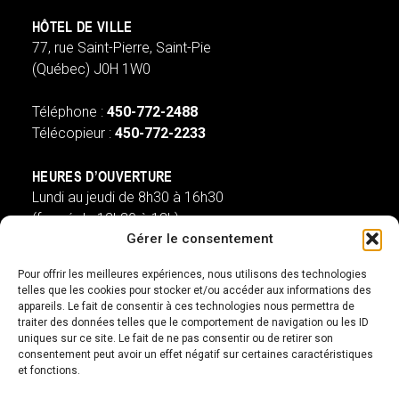
HÔTEL DE VILLE
77, rue Saint-Pierre, Saint-Pie
(Québec) J0H 1W0
Téléphone :
450-772-2488
Télécopieur :
450-772-2233
HEURES D’OUVERTURE
Lundi au jeudi de 8h30 à 16h30
(fermé de 12h30 à 13h)
Gérer le consentement
Vendredi de 8h à 13h
(ouvert de 12h30 à 13h)
Pour offrir les meilleures expériences, nous utilisons des technologies
telles que les cookies pour stocker et/ou accéder aux informations des
appareils. Le fait de consentir à ces technologies nous permettra de
st-pie@villest-pie.ca
traiter des données telles que le comportement de navigation ou les ID
uniques sur ce site. Le fait de ne pas consentir ou de retirer son
SUIVEZ-NOUS
consentement peut avoir un effet négatif sur certaines caractéristiques
et fonctions.