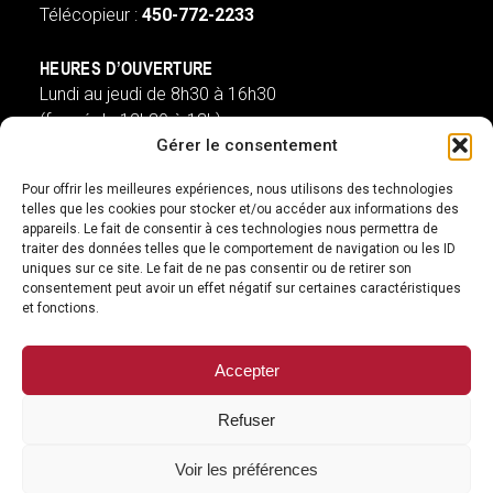
Télécopieur :
450-772-2233
HEURES D’OUVERTURE
Lundi au jeudi de 8h30 à 16h30
(fermé de 12h30 à 13h)
Gérer le consentement
Vendredi de 8h à 13h
(ouvert de 12h30 à 13h)
Pour offrir les meilleures expériences, nous utilisons des technologies
telles que les cookies pour stocker et/ou accéder aux informations des
appareils. Le fait de consentir à ces technologies nous permettra de
st-pie@villest-pie.ca
traiter des données telles que le comportement de navigation ou les ID
uniques sur ce site. Le fait de ne pas consentir ou de retirer son
SUIVEZ-NOUS
consentement peut avoir un effet négatif sur certaines caractéristiques
et fonctions.
facebook
googleplus
Accepter
Refuser
© 2026 Ville de Saint-Pie
Voir les préférences