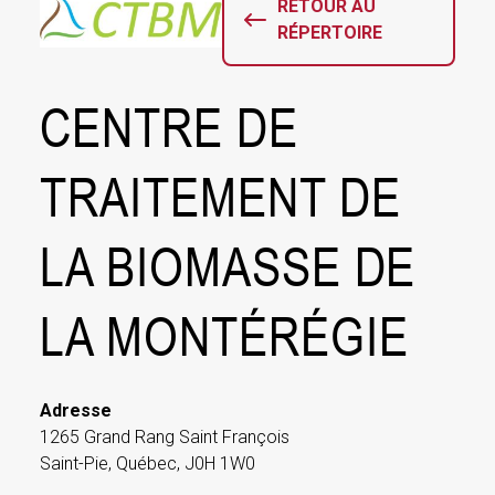
RETOUR AU
RÉPERTOIRE
Centre
de
CENTRE DE
traitement
de
TRAITEMENT DE
la
biomasse
de
LA BIOMASSE DE
la
Montérégie
LA MONTÉRÉGIE
Adresse
1265 Grand Rang Saint François
Saint-Pie, Québec, J0H 1W0