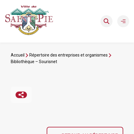
Aller
au
contenu
Ouvri
le
men
Accueil
Répertoire des entreprises et organismes
Bibliothèque – Sourisnet