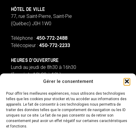
HÔTEL DE VILLE
77, rue Saint-Pierre, Saint-Pie
(Québec) J0H 1W0
Téléphone :
450-772-2488
Télécopieur :
450-772-2233
HEURES D’OUVERTURE
Lundi au jeudi de 8h30 à 16h30
(fermé de 12h30 à 13h)
Gérer le consentement
Vendredi de 8h à 13h
(ouvert de 12h30 à 13h)
Pour offrir les meilleures expériences, nous utilisons des technologies
telles que les cookies pour stocker et/ou accéder aux informations des
appareils. Le fait de consentir à ces technologies nous permettra de
st-pie@villest-pie.ca
traiter des données telles que le comportement de navigation ou les ID
uniques sur ce site. Le fait de ne pas consentir ou de retirer son
SUIVEZ-NOUS
consentement peut avoir un effet négatif sur certaines caractéristiques
et fonctions.