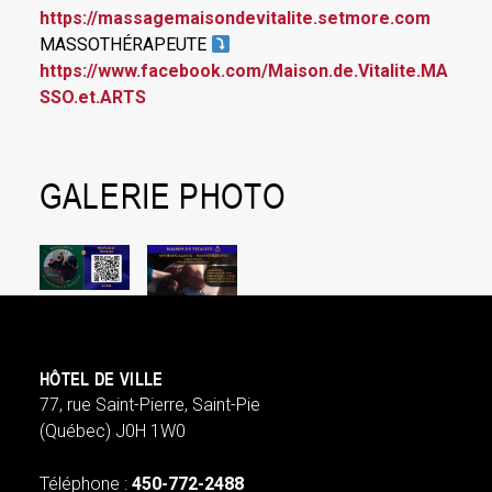
https://massagemaisondevitalite.setmore.com
MASSOTHÉRAPEUTE
https://www.facebook.com/Maison.de.Vitalite.MA
SSO.et.ARTS
GALERIE PHOTO
HÔTEL DE VILLE
77, rue Saint-Pierre, Saint-Pie
(Québec) J0H 1W0
Téléphone :
450-772-2488