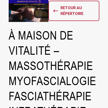
RETOUR AU
RÉPERTOIRE
À
À MAISON DE
Maison
de
Vitalité
VITALITÉ –
–
Massothérapie
MASSOTHÉRAPIE
Myofascialogie
Fasciathérapie
Infrathérapie
MYOFASCIALOGIE
Massage
Spécialisé
FASCIATHÉRAPIE