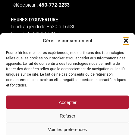
Télécopieur :
450-772-2233
HEURES D’OUVERTURE
Lundi au jeudi de 8h30 à 16h30
(fermé de 12h30 à 13h)
Gérer le consentement
Vendredi de 8h à 13h
(ouvert de 12h30 à 13h)
Pour offrir les meilleures expériences, nous utilisons des technologies
telles que les cookies pour stocker et/ou accéder aux informations des
appareils. Le fait de consentir à ces technologies nous permettra de
st-pie@villest-pie.ca
traiter des données telles que le comportement de navigation ou les ID
uniques sur ce site. Le fait de ne pas consentir ou de retirer son
SUIVEZ-NOUS
consentement peut avoir un effet négatif sur certaines caractéristiques
et fonctions.
facebook
googleplus
Accepter
Refuser
© 2026 Ville de Saint-Pie
Voir les préférences