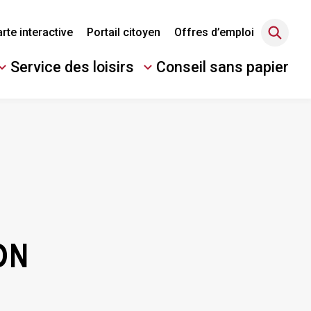
rte interactive
Portail citoyen
Offres d’emploi
Service des loisirs
Conseil sans papier
Ouvrir/Fermer
le
sous-
menu
ON