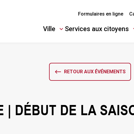
Formulaires en ligne
Ca
Ville
Services aux citoyens
Ouvrir/Fermer
Ouvrir/Fermer
le
le
sous-
sous-
menu
menu
RETOUR AUX ÉVÉNEMENTS
 | DÉBUT DE LA SAIS