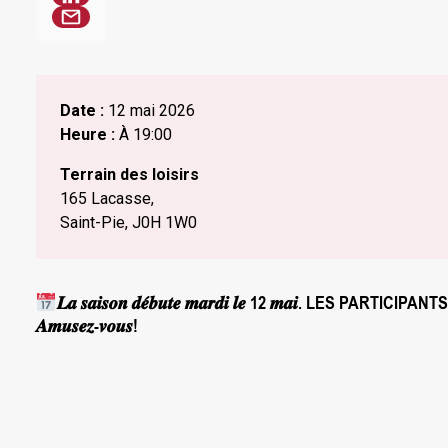
Date :
12 mai 2026
Heure :
À 19:00
Terrain des loisirs
165 Lacasse,
Saint-Pie, J0H 1W0
𝑳𝒂 𝒔𝒂𝒊𝒔𝒐𝒏 𝒅𝒆́𝒃𝒖𝒕𝒆 𝒎𝒂𝒓𝒅𝒊 𝒍𝒆 12 𝒎𝒂𝒊.
𝑨𝒎𝒖𝒔𝒆𝒛-𝒗𝒐𝒖𝒔!