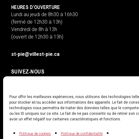
HEURES D’OUVERTURE
Lundi au jeudi de 8h30 à 16h30
(fermé de 12h30 à 13h)
Vendredi de 8h à 13h
(ouvert de 12h30 à 13h)
st-pie@villest-pie.ca
SUIVEZ-NOUS
facebook
googleplus
Pour offrir les meilleures expériences, nous utilisons des technologies tell
pour stocker et/ou accéder aux informations des appareils. Le fait de conse
technologies nous permettra de traiter des données telles que le comport
ou les ID uniques sur ce site. Le fait de ne pas consentir ou de retirer son
avoir un effet négatif sur certaines caractéristiques et fonctions.
© 2026 Ville de Saint-Pie
Politique de cookies
Politique de confidentialité