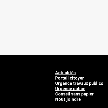
Actualités
Portail citoyen
Urgence travaux publics
Urgence police
Conseil sans papier
Nous joindre