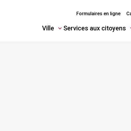
Formulaires en ligne
Ca
Ville
Services aux citoyens
Ouvrir/Fermer
Ouvrir/Fermer
le
le
sous-
sous-
menu
menu