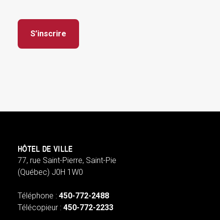
S’inscrire
HÔTEL DE VILLE
77, rue Saint-Pierre, Saint-Pie
(Québec) J0H 1W0
Téléphone :
450-772-2488
Télécopieur :
450-772-2233