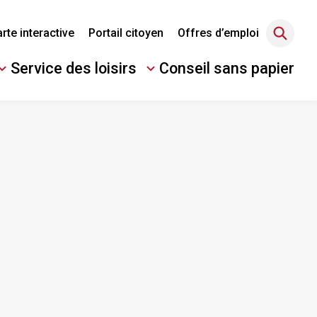
rte interactive
Portail citoyen
Offres d’emploi
Service des loisirs
Conseil sans papier
Ouvrir/Fermer
le
sous-
menu