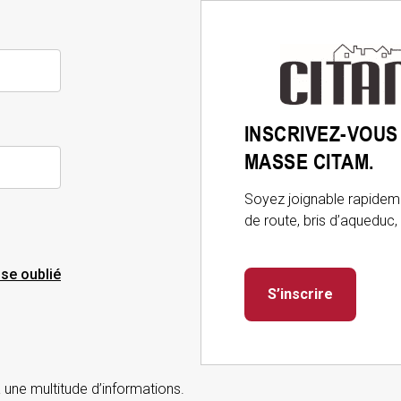
Connexion
INSCRIVEZ-VOUS
au
MASSE CITAM.
Portail
citoyen
Soyez joignable rapideme
de route, bris d’aqueduc,
se oublié
S’inscrire
 une multitude d’informations.